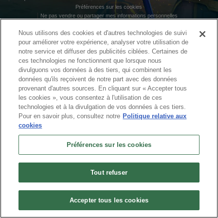
Préférences sur les cookies
Ne pas vendre ou partager mes informations personnelles
© 2026 Arc Games Inc. All rights reserved. All trademarks are property of their
Nous utilisons des cookies et d'autres technologies de suivi
respective owners.
pour améliorer votre expérience, analyser votre utilisation de
notre service et diffuser des publicités ciblées. Certaines de
ces technologies ne fonctionnent que lorsque nous
divulguons vos données à des tiers, qui combinent les
données qu'ils reçoivent de notre part avec des données
provenant d'autres sources. En cliquant sur « Accepter tous
les cookies », vous consentez à l'utilisation de ces
technologies et à la divulgation de vos données à ces tiers.
Pour en savoir plus, consultez notre
Politique relative aux
cookies
Préférences sur les cookies
Tout refuser
Accepter tous les cookies