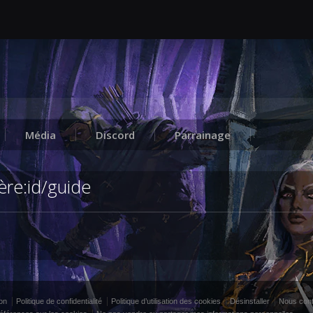
Média
Discord
Parrainage
ère:id/guide
ion
Politique de confidentialité
Politique d’utilisation des cookies
Désinstaller
Nous cont