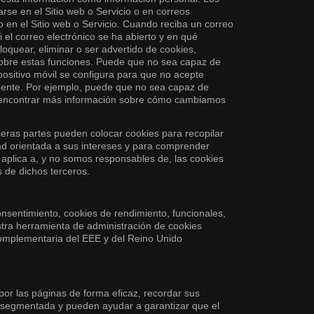
se en el Sitio web o Servicio o en correos
io en el Sitio web o Servicio. Cuando reciba un correo
 el correo electrónico se ha abierto y en qué
oquear, eliminar o ser advertido de cookies,
 sobre estas funciones. Puede que no sea capaz de
positivo móvil se configura para que no acepte
amente. Por ejemplo, puede que no sea capaz de
ede encontrar más información sobre cómo cambiamos
eras partes pueden colocar cookies para recopilar
idad orientada a sus intereses y para comprender
e aplica a, y no somos responsables de, las cookies
s de dichos terceros.
consentimiento, cookies de rendimiento, funcionales,
stra herramienta de administración de cookies
complementaria del EEE y del Reino Unido
or las páginas de forma eficaz, recordar sus
ad segmentada y pueden ayudar a garantizar que el