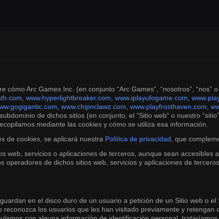
re cómo Arc Games Inc. (en conjunto “Arc Games”, “nosotros”, “nos” o “
th.com
,
www.hyperlightbreaker.com
,
www.iplayufogame.com
,
www.play
ww.gogigantic.com
,
www.chipnclawz.com
,
www.playfrosthaven.com
,
ww
 subdominio de dichos sitios (en conjunto, el “Sitio web” o nuestro “sit
ecopilamos mediante las cookies y cómo se utiliza esa información.
és de cookies, se aplicará nuestra
Política de privacidad
, que complemen
tios web, servicios o aplicaciones de terceros, aunque sean accesibles 
 los operadores de dichos sitios web, servicios y aplicaciones de terce
ardan en el disco duro de un usuario a petición de un Sitio web o el 
icio reconozca los usuarios que les han visitado previamente y retengan
inculamos con alguna información de identificación personal, trataríam