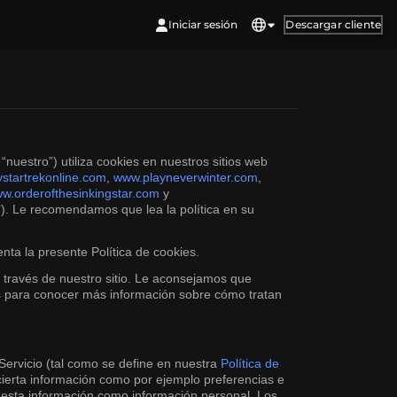
Iniciar sesión
Descargar cliente
nuestro”) utiliza cookies en nuestros sitios web
startrekonline.com
,
www.playneverwinter.com
,
w.orderofthesinkingstar.com
y
io”). Le recomendamos que lea la política en su
ta la presente Política de cookies.
a través de nuestro sitio. Le aconsejamos que
ros para conocer más información sobre cómo tratan
Servicio (tal como se define en nuestra
Política de
 cierta información como por ejemplo preferencias e
os esta información como información personal. Los