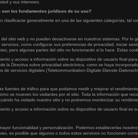
sted y sus intereses.
s son los fundamentos jurídicos de su uso?
en clasificarse generalmente en una de las siguientes categorías, tal c
 del sitio web y no pueden desactivarse en nuestros sistemas. Por lo g
 servicios, como configurar sus preferencias de privacidad, iniciar se
es, pero algunas partes del sitio no funcionarán si lo hace. Estas coo
ento y acceso a información sobre su dispositivo de usuario final para 
 de la Directiva sobre privacidad electrónica, como se haya incorporado
s de servicios digitales (Telekommunikation-Digitale-Dienste-Datensch
y las fuentes de tráfico para que podamos medir y mejorar el rendimient
o se mueven los visitantes por el sitio. Toda la información que reco
uándo ha visitado nuestro sitio y no podremos monitorizar su rendimie
ento y acceso a información sobre su dispositivo de usuario final es s
 mayor funcionalidad y personalización. Podemos establecerlas nosotr
ies, es posible que algunos o todos estos servicios no funcionen corr