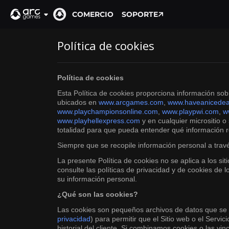
COMERCIO
SOPORTE
Política de cookies
Política de cookies
Esta Política de cookies proporciona información sob
ubicados en
www.arcgames.com
,
www.haveanicedea
www.playchampionsonline.com
,
www.playpwi.com
,
w
www.playhellexpress.com
y en cualquier micrositio o
totalidad para que pueda entender qué información r
Siempre que se recopile información personal a trav
La presente Política de cookies no se aplica a los si
consulte las políticas de privacidad y de cookies de
su información personal.
¿Qué son las cookies?
Las cookies son pequeños archivos de datos que se gu
privacidad
) para permitir que el Sitio web o el Serv
historial del cliente. Si combinamos cookies o las v