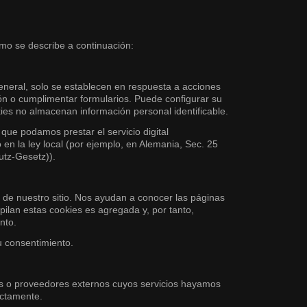
omo se describe a continuación:
eneral, solo se establecen en respuesta a acciones
sión o cumplimentar formularios. Puede configurar su
kies no almacenan información personal identificable.
que podamos prestar el servicio digital
 en la ley local (por ejemplo, en Alemania, Sec. 25
utz-Gesetz)).
o de nuestro sitio. Nos ayudan a conocer las páginas
pilan estas cookies es agregada y, por tanto,
nto.
u consentimiento.
os o proveedores externos cuyos servicios hayamos
ectamente.