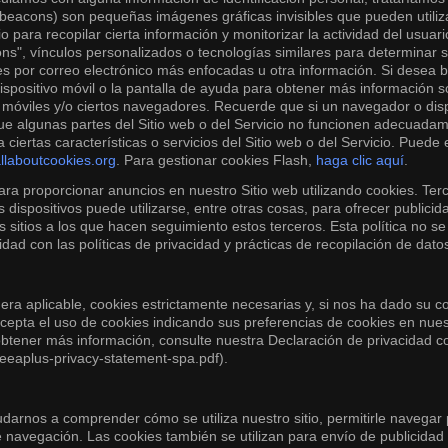
eacons) son pequeñas imágenes gráficas invisibles que pueden utilizar
o para recopilar cierta información y monitorizar la actividad del usuar
ns", vínculos personalizados o tecnologías similares para determinar si
s por correo electrónico más enfocadas u otra información. Si desea bl
dispositivo móvil o la pantalla de ayuda para obtener más información
vos móviles y/o ciertos navegadores. Recuerde que si un navegador o dis
que algunas partes del Sitio web o del Servicio no funcionen adecuad
a ciertas características o servicios del Sitio web o del Servicio. Pu
llaboutcookies.org
. Para gestionar cookies Flash,
haga clic aquí
.
a proporcionar anuncios en nuestro Sitio web utilizando cookies. Terc
 dispositivos puede utilizarse, entre otras cosas, para ofrecer public
ás sitios a los que hacen seguimiento estos terceros. Esta política no s
idad con las políticas de privacidad y prácticas de recopilación de dato
fuera aplicable, cookies estrictamente necesarias y, si nos ha dado su 
acepta el uso de cookies indicando sus preferencias de cookies en nue
 obtener más información, consulte nuestra Declaración de privacidad 
eaplus-privacy-statement-spa.pdf).
arnos a comprender cómo se utiliza nuestro sitio, permitirle navegar p
de navegación. Las cookies también se utilizan para envío de publicid