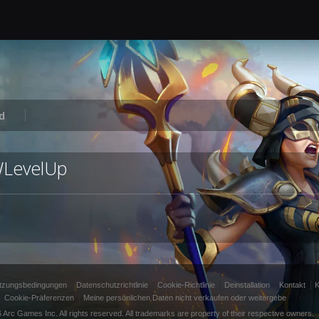
d
WLevelUp
tzungsbedingungen
Datenschutzrichtlinie
Cookie-Richtlinie
Deinstallation
Kontakt
K
Cookie-Präferenzen
Meine persönlichen Daten nicht verkaufen oder weitergebe
 Arc Games Inc. All rights reserved. All trademarks are property of their respective owners.